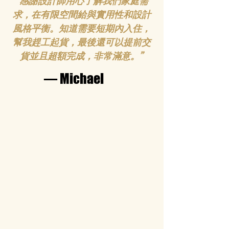
“感謝設計師用心了解我們家庭需
居屋 I 安楹苑
求，在有限空間給與實用性和設計
風格平衡。知道需要短期內入住，
幫我趕工起貨，最後還可以提前交
貨並且超額完成，非常滿意。”
— Michael
洪水橋 I 匯都 II High Park