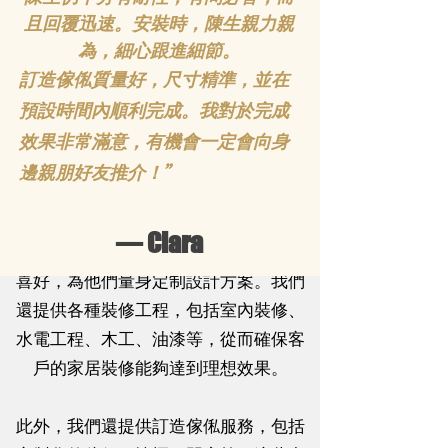
且回覆迅速。安裝時，陳生親力親
俬、裝修工程:
為，細心跟進細節。
我們是一家專業從事裝修和訂造傢俬的
訂造傢俬質量好，尺寸精準，並在
公司。我們致力於為客戶打造舒適、實
預設時間內順利完成。我對於完成
馬鞍山 I 恆安邨
用和美觀的家居環境，並提供一站式的
效果非常滿意，有機會一定會向身
裝修和訂造傢俬服務。
邊親朋好友推介！
”
我們的專業設計團隊擁有豐富的設計經
— Clara
驗和創意靈感，能夠根據客戶的需求和
喜好，為他們量身定制設計方案。我們
還提供各種裝修工程，包括室內裝修、
水電工程、木工、油漆等，從而確保客
戶的家居裝修能夠達到理想效果。
此外，我們還提供訂造傢俬服務，包括