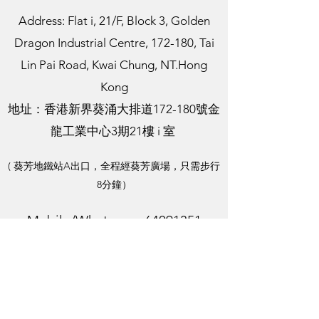
屯門 ｜卓爾居
Address: Flat i, 21/F, Block 3, Golden
Dragon Industrial Centre, 172-180, Tai
Lin Pai Road, Kwai Chung, NT.Hong
Kong
​地址：香港新界葵涌大排道172-180號金
龍工業中心3期21樓 i 室
( 葵芳地鐵站A出口，全程經葵芳廣場，只需步行
8分鐘）
Mobile/Whatsapp:
64091351
日出康城 ｜LP10
(Klaus) 、
61996415
(Matthew)