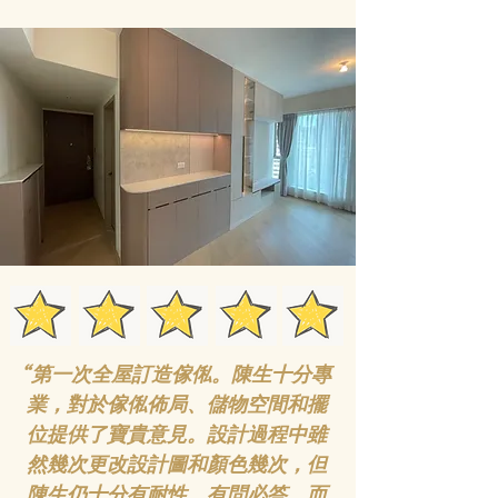
洪水橋 I 匯都 High Park
“
第一次全屋訂造傢俬。陳生十分專
業，對於傢俬佈局、儲物空間和擺
位提供了寶貴意見。設計過程中雖
然幾次更改設計圖和顏色幾次，但
尚宏空間設計公司、訂造傢
陳生仍十分有耐性，有問必答，而