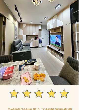
秀茂坪邨 I 公屋