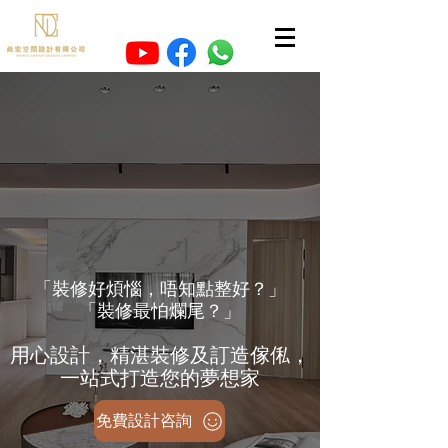
「裝修好煩惱，唔知點整好？」
「裝修最怕爛尾？」
用心設計，精湛裝修及訂造傢俬，
一站式打造您的夢想家
免費設計咨詢