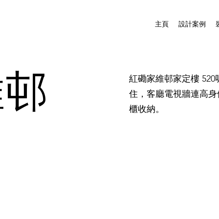
主頁
設計案例
維邨
紅磡家維邨家定樓 5
住，客廳電視牆連高身
櫃收納。