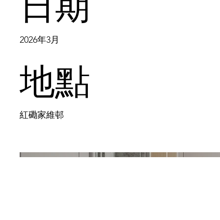
日期
2026年3月
地點
紅磡家維邨