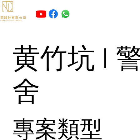
黄竹坑 I 
舍
專案類型